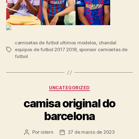
camisetas de futbol ultimos modelos
,
chandal
equipos de futbol 2017 2018
,
sponsor camisetas de
Etiquetas
futbol
Categorías
UNCATEGORIZED
camisa original do
barcelona
Por
istern
27 de marzo de 2023
Autor
Fecha