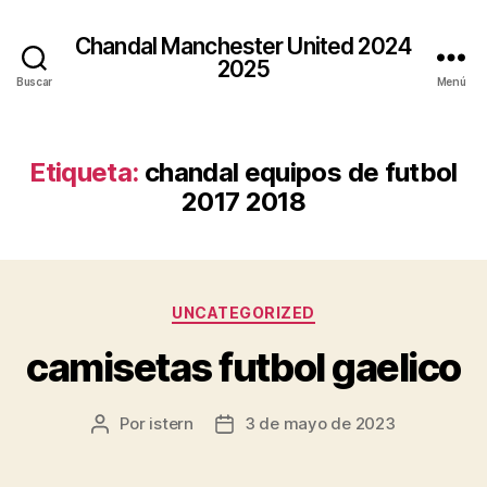
Chandal Manchester United 2024
2025
Buscar
Menú
Etiqueta:
chandal equipos de futbol
2017 2018
Categorías
UNCATEGORIZED
camisetas futbol gaelico
Por
istern
3 de mayo de 2023
Autor
Fecha
de
de
la
la