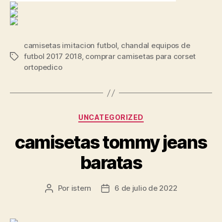
camisetas imitacion futbol
,
chandal equipos de
futbol 2017 2018
,
comprar camisetas para corset
Etiquetas
ortopedico
Categorías
UNCATEGORIZED
camisetas tommy jeans
baratas
Por
istern
6 de julio de 2022
Autor
Fecha
de
de
la
la
entrada
entrada