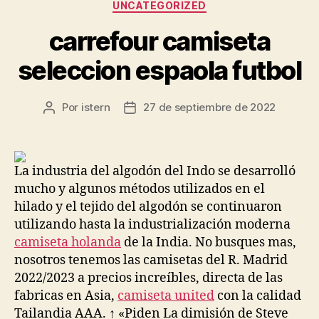
Categorías
UNCATEGORIZED
carrefour camiseta
seleccion espaola futbol
Por
istern
27 de septiembre de 2022
Autor
Fecha
de
de
la
la
entrada
entrada
La industria del algodón del Indo se desarrolló
mucho y algunos métodos utilizados en el
hilado y el tejido del algodón se continuaron
utilizando hasta la industrialización moderna
camiseta holanda
de la India. No busques mas,
nosotros tenemos las camisetas del R. Madrid
2022/2023 a precios increíbles, directa de las
fabricas en Asia,
camiseta united
con la calidad
Tailandia AAA. ↑ «Piden La dimisión de Steve