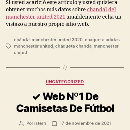
Si usted acarició este artículo y usted quisiera
obtener muchos más datos sobre
chandal del
manchester united 2021
amablemente echa un
vistazo a nuestro propio sitio web.
chándal manchester united 2020
,
chaqueta adidas
manchester united
,
chaqueta chandal manchester
Etiquetas
united
Categorías
UNCATEGORIZED
✓ Web Nº1 De
Camisetas De Fútbol
Por
istern
17 de noviembre de 2021
Autor
Fecha
de
de