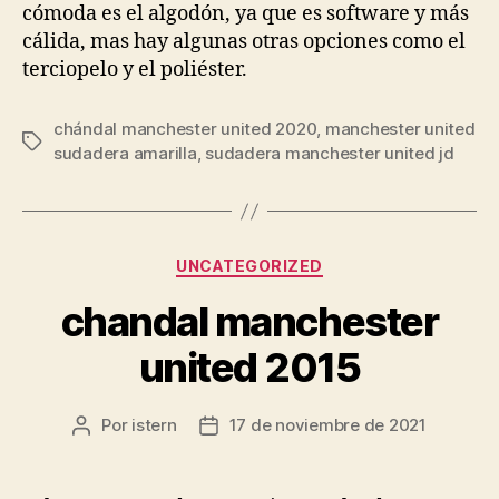
cómoda es el algodón, ya que es software y más
cálida, mas hay algunas otras opciones como el
terciopelo y el poliéster.
chándal manchester united 2020
,
manchester united
Etiquetas
sudadera amarilla
,
sudadera manchester united jd
Categorías
UNCATEGORIZED
chandal manchester
united 2015
Por
istern
17 de noviembre de 2021
Autor
Fecha
de
de
la
la