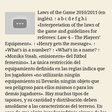
la
la
entrada
entrada
Laws of the Game 2010/2011 (en
inglés). ↑ a b c d e f g h i
«Interpretation of the laws of
the game and guidelines for
referees: Law 4 – The Players’
Equipment». ↑ «Henry gets the message». ↑
«What’s in a number? ↑ «What’s in a name? ↑
«Monika Staab, «misionera» del fútbol
femenino». La única restricción del
equipamiento definida en las reglas indica que
los jugadores «no utilizarán ningún
equipamiento ni llevarán ningún objeto que
sea peligroso para ellos mismos o para los
demás jugadores». Hay muchos tipos de
tapones, y su cantidad y distribución deben
amoldarse a las características del terreno. En