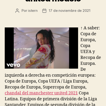
Por
istern
17 de noviembre de 2021
Autor
Fecha
de
de
la
la
entrada
entrada
↑ A saber:
Copa de
Europa,
Copa
UEFA y
Recopa de
Europa.
De
izquierda a derecha en competición europea:
Copa de Europa, Copa UEFA / Liga Europa,
Recopa de Europa, Supercopa de Europa,
chandal del manchester united 2021
Copa
Latina. Equipos de primera división de la Liga
Santander, Equipos de segunda división de la