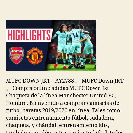
de
de
la
la
entrada
entrada
MUFC DOWN JKT – AY2788 。 MUFC Down JKT
。 Compra online adidas MUFC Down Jkt
Chaqueta de la línea Manchester United FC,
Hombre. Bienvenido a comprar camisetas de
futbol baratas 2019/2020 en línea. Tales como
camisetas entrenamiento fútbol, sudadera,
chaqueta, y chándal, entrenamiento kits,
también pantalón entrenamiento futbol, todos