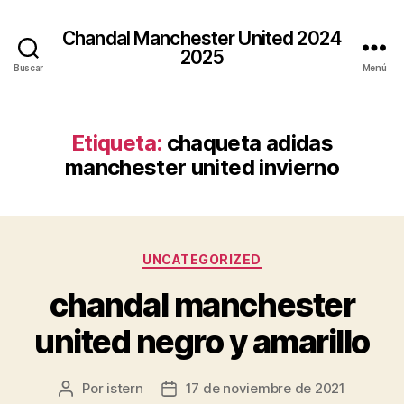
Chandal Manchester United 2024
2025
Buscar
Menú
Etiqueta:
chaqueta adidas
manchester united invierno
Categorías
UNCATEGORIZED
chandal manchester
united negro y amarillo
Por
istern
17 de noviembre de 2021
Autor
Fecha