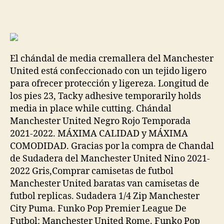
de
de
la
la
entrada
entrada
El chándal de media cremallera del Manchester
United está confeccionado con un tejido ligero
para ofrecer protección y ligereza. Longitud de
los pies 23, Tacky adhesive temporarily holds
media in place while cutting. Chándal
Manchester United Negro Rojo Temporada
2021-2022. MÁXIMA CALIDAD y MÁXIMA
COMODIDAD. Gracias por la compra de Chandal
de Sudadera del Manchester United Nino 2021-
2022 Gris,Comprar camisetas de futbol
Manchester United baratas van camisetas de
futbol replicas. Sudadera 1/4 Zip Manchester
City Puma. Funko Pop Premier League De
Futbol: Manchester United Rome. Funko Pop