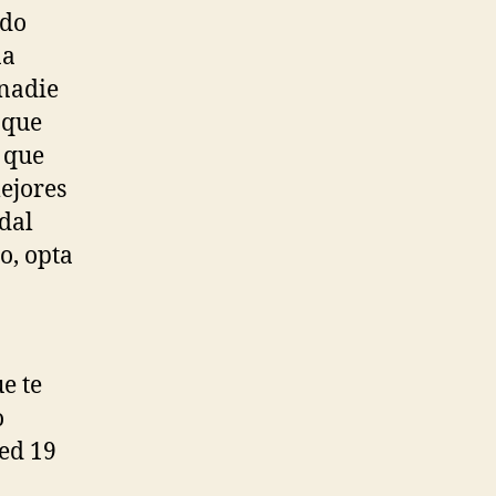
ado
na
 nadie
 que
 que
ejores
dal
o, opta
e te
o
ted 19