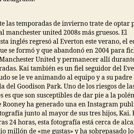
e las temporadas de invierno trate de optar p
l manchester united 2008s más gruesos. El
ista inglés regresó al Everton este verano, el 
que se formó y que abandonó en 2004 para fi
 Manchester United y permanecer allí durant
adas. Kai también es un fiel seguidor del Eve
do se le ve animando al equipo y a su padre
da del Goodison Park. Uno de los riesgos de la
es es que son susceptibles de dar pie a la polé
 Rooney ha generado una en Instagram publ
tografía junto al mayor de sus tres hijos, Kai. 
as 24 horas, esta fotografía está cerca de alc
io millón de «me gustas» y ha sobrepasado lo