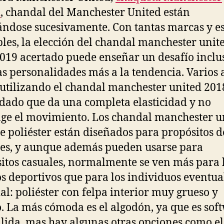
d
, chandal del Manchester United están
ndose sucesivamente. Con tantas marcas y es
bles, la elección del chandal manchester unit
019 acertado puede enseñar un desafío inclu
as personalidades más a la tendencia. Varios a
utilizando el chandal manchester united 201
 dado que da una completa elasticidad y no
nge el movimiento. Los chandal manchester u
e poliéster están diseñados para propósitos d
es, y aunque además pueden usarse para
itos casuales, normalmente se ven más para 
s deportivos que para los individuos eventua
al: poliéster con felpa interior muy grueso y
. La más cómoda es el algodón, ya que es sof
lida, mas hay algunas otras opciones como el