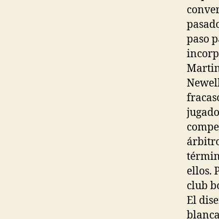
conver
pasado
paso p
incorp
Martin
Newell
fracas
jugado
compet
árbitr
términ
ellos.
club b
El dis
blanca