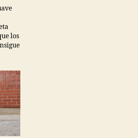
suave
eta
que los
onsigue