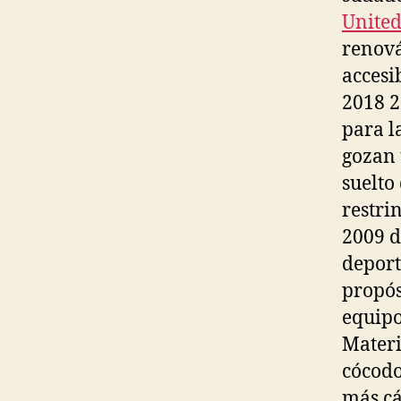
Unite
renová
accesi
2018 2
para l
gozan 
suelto
restri
2009 d
deport
propós
equipo
Materi
cócodo
más cá