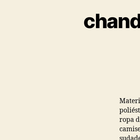
chand
Materi
poliés
ropa d
camise
sudade