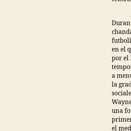
Durant
chanda
futbol
en el 
por el
tempor
a menu
la gra
social
Wayne
una fo
primer
el med