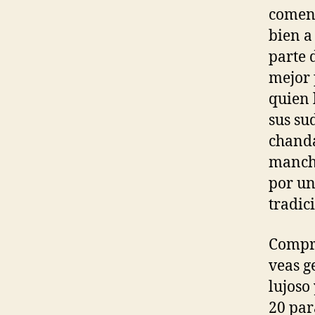
coment
bien a
parte 
mejor 
quien 
sus su
chanda
manche
por un
tradic
Compra
veas ge
lujoso
20 par