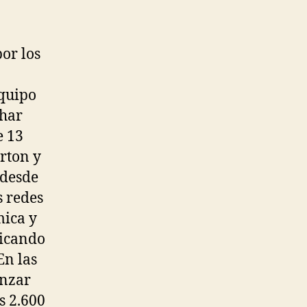
or los
equipo
char
e 13
rton y
 desde
s redes
mica y
icando
En las
anzar
s 2.600