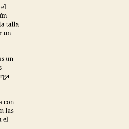
 el
gún
a talla
er un
as un
s
arga
a con
n las
 el