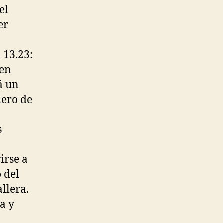
el
er
 13.23:
 en
á un
mero de
s
irse a
 del
llera.
a y