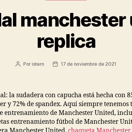
al manchester 
replica
Por
istern
17 de noviembre de 2021
Autor
Fecha
de
de
la
la
entrada
entrada
al: la sudadera con capucha está hecha con 
ter y 72% de spandex. Aquí siempre tenemos 
e entrenamiento de Manchester United, incl
tas entrenamiento fútbol de Manchester Unit
ra Manchester United,
chaqueta Manchester