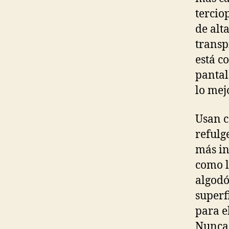
terciop
de alt
transp
está c
pantal
lo mej
Usan c
refulg
más in
como l
algodó
superf
para e
Nunca 