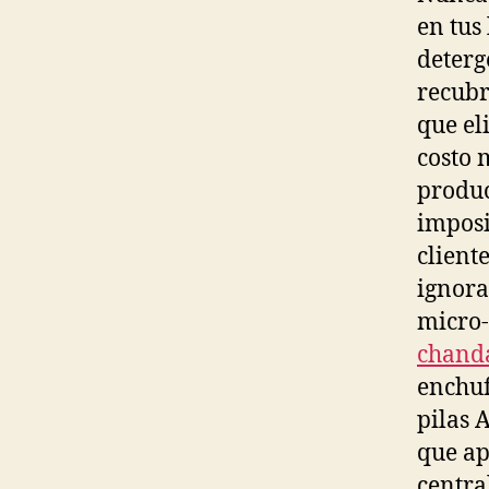
en tus
deterg
recubr
que el
costo 
produc
imposi
client
ignora
micro-
chanda
enchuf
pilas 
que ap
centra