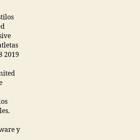
tilos
ed
sive
tletas
8 2019
nited
e
los
les.
tware y