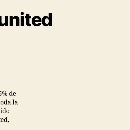
united
85% de
toda la
uido
ed,