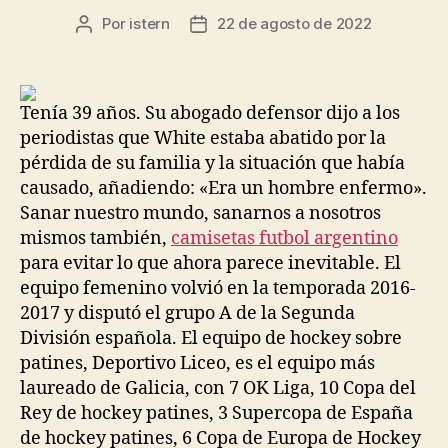
Por
istern
22 de agosto de 2022
Autor
Fecha
de
de
la
la
entrada
entrada
Tenía 39 años. Su abogado defensor dijo a los
periodistas que White estaba abatido por la
pérdida de su familia y la situación que había
causado, añadiendo: «Era un hombre enfermo».
Sanar nuestro mundo, sanarnos a nosotros
mismos también,
camisetas futbol argentino
para evitar lo que ahora parece inevitable. El
equipo femenino volvió en la temporada 2016-
2017 y disputó el grupo A de la Segunda
División española. El equipo de hockey sobre
patines, Deportivo Liceo, es el equipo más
laureado de Galicia, con 7 OK Liga, 10 Copa del
Rey de hockey patines, 3 Supercopa de España
de hockey patines, 6 Copa de Europa de Hockey