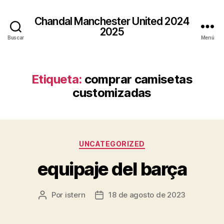
Chandal Manchester United 2024
2025
Buscar
Menú
Etiqueta:
comprar camisetas
customizadas
Categorías
UNCATEGORIZED
equipaje del barça
Por
istern
18 de agosto de 2023
Autor
Fecha
de
de
la
la