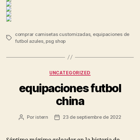
comprar camisetas customizadas
,
equipaciones de
Etiquetas
futbol azules
,
psg shop
Categorías
UNCATEGORIZED
equipaciones futbol
china
Por
istern
23 de septiembre de 2022
Autor
Fecha
de
de
la
la
entrada
entrada