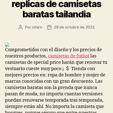
replicas de camisetas
baratas tailandia
Por
istern
28 de octubre de 2022
Autor
Fecha
de
de
la
la
entrada
entrada
Comprometidos con el diseño y los precios de
nuestros productos,
camisetas de futbol
las
camisetas de special price harán que renovar tu
vestuario cueste muy poco ¡
Tienda con
mejores precios en: ropa de hombre y mujer de
marcas conocidas con un gran descuento. Las
camisetas baratas son la prenda que nunca
pasan de moda, no importa cuantas versiones
puedan renovarse temporada tras temporada,
siempre están ahí. No importa la camiseta que
busques, porque seguro que entre nuestras