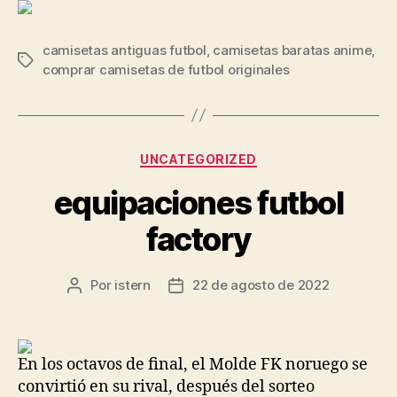
camisetas antiguas futbol
,
camisetas baratas anime
,
Etiquetas
comprar camisetas de futbol originales
Categorías
UNCATEGORIZED
equipaciones futbol
factory
Por
istern
22 de agosto de 2022
Autor
Fecha
de
de
la
la
entrada
entrada
En los octavos de final, el Molde FK noruego se
convirtió en su rival, después del sorteo