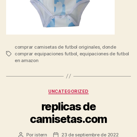
comprar camisetas de futbol originales
,
donde
comprar equipaciones futbol
,
equipaciones de futbol
Etiquetas
en amazon
Categorías
UNCATEGORIZED
replicas de
camisetas.com
Por
istern
23 de septiembre de 2022
Autor
Fecha