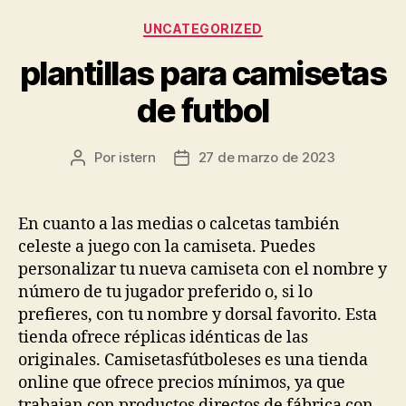
Categorías
UNCATEGORIZED
plantillas para camisetas
de futbol
Por
istern
27 de marzo de 2023
Autor
Fecha
de
de
la
la
entrada
entrada
En cuanto a las medias o calcetas también
celeste a juego con la camiseta. Puedes
personalizar tu nueva camiseta con el nombre y
número de tu jugador preferido o, si lo
prefieres, con tu nombre y dorsal favorito. Esta
tienda ofrece réplicas idénticas de las
originales. Camisetasfútboleses es una tienda
online que ofrece precios mínimos, ya que
trabajan con productos directos de fábrica con