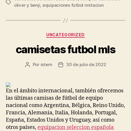
Etiquetas
oliver y benji
,
equipaciones futbol imitacion
Categorías
UNCATEGORIZED
camisetas futbol mls
Por
istern
30 de julio de 2022
Autor
Fecha
de
de
la
la
entrada
entrada
En el ámbito internacional, también ofrecemos
las últimas camisas de fútbol de equipo
nacional como Argentina, Bélgica, Reino Unido,
Francia, Alemania, Italia, Holanda, Portugal,
España, Estados Unidos y Uruguay, así como
otros países,
equipacion seleccion española