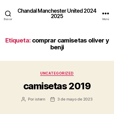
Chandal Manchester United 2024
2025
Buscar
Menú
Etiqueta:
comprar camisetas oliver y
benji
Categorías
UNCATEGORIZED
camisetas 2019
Por
istern
3 de mayo de 2023
Autor
Fecha
de
de
la
la