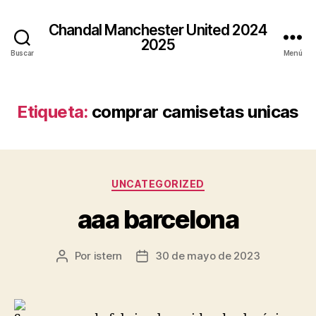
Chandal Manchester United 2024
2025
Buscar
Menú
Etiqueta:
comprar camisetas unicas
Categorías
UNCATEGORIZED
aaa barcelona
Por
istern
30 de mayo de 2023
Autor
Fecha
de
de
la
la
entrada
entrada