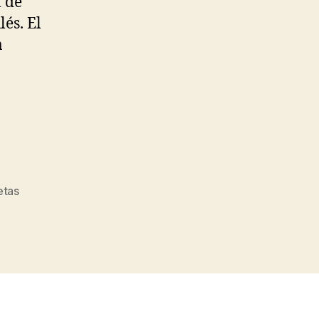
l de
lés. El
a
etas