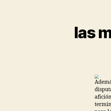
las 
Además
disput
afició
termin