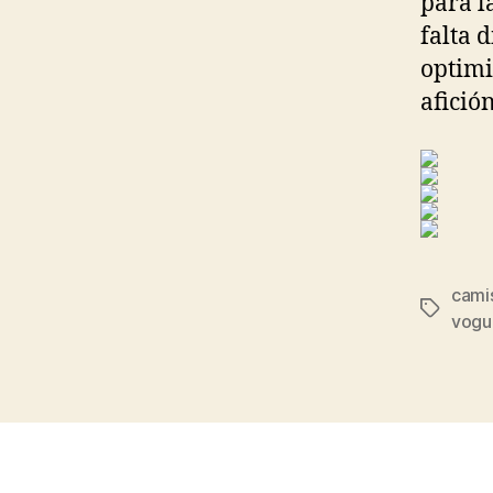
para l
falta 
optimi
afició
camis
Etiqueta
vogu