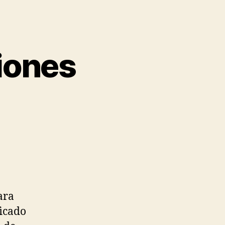
iones
ara
ficado