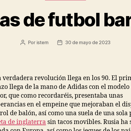
s de futbol ba
Por
istern
30 de mayo de 2023
Autor
Fecha
de
de
la
la
entrada
entrada
a verdadera revolución llega en los 90. El pri
o llega de la mano de Adidas con el modelo
or, que como recordaréis, presentaba unas
erancias en el empeine que mejoraban el dis
trol de balón, así como una suela de una sola 
ta de inglaterra
sin tacos movibles. Rusia ha 
da con Europa, así como los jeques de los paí