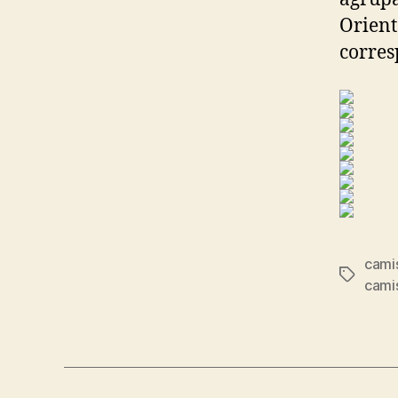
Orient
corres
camis
Etiqueta
cami