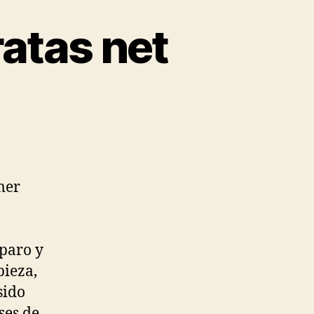
ratas net
mer
paro y
pieza,
sido
ses de