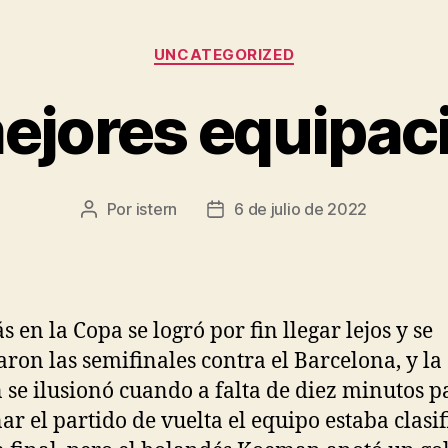
Categorías
UNCATEGORIZED
mejores equipac
Por
istern
6 de julio de 2022
Autor
Fecha
de
de
la
la
entrada
entrada
 en la Copa se logró por fin llegar lejos y se
aron las semifinales contra el Barcelona, y la
n se ilusionó cuando a falta de diez minutos p
ar el partido de vuelta el equipo estaba clasi