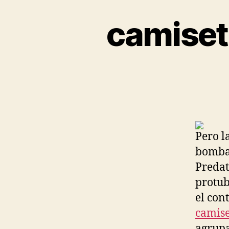
camiseta
Pero l
bombaz
Predat
protub
el con
camise
agrupa