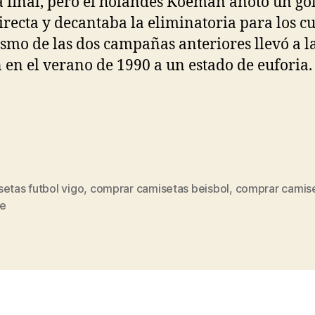
a final, pero el holandés Koeman anotó un go
directa y decantaba la eliminatoria para los cu
smo de las dos campañas anteriores llevó a l
n en el verano de 1990 a un estado de euforia.
etas futbol vigo
,
comprar camisetas beisbol
,
comprar camis
s
e