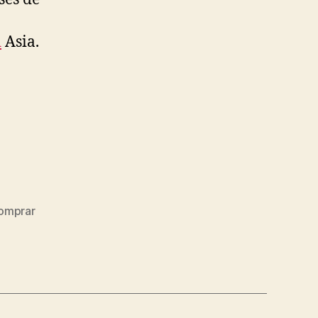
d
Asia.
omprar