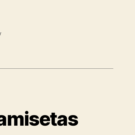
r
camisetas