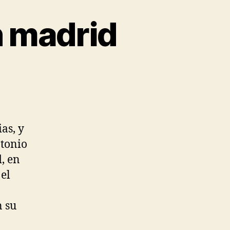
n madrid
as, y
ntonio
d, en
el
n su