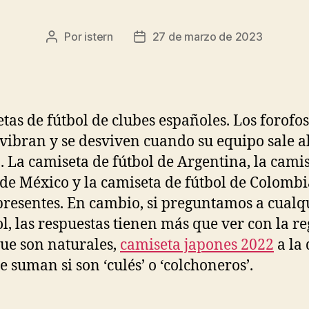
Por
istern
27 de marzo de 2023
Autor
Fecha
de
de
la
la
entrada
entrada
tas de fútbol de clubes españoles. Los forofos
 vibran y se desviven cuando su equipo sale a
 La camiseta de fútbol de Argentina, la cami
 de México y la camiseta de fútbol de Colombi
presentes. En cambio, si preguntamos a cualq
l, las respuestas tienen más que ver con la r
que son naturales,
camiseta japones 2022
a la
e suman si son ‘culés’ o ‘colchoneros’.