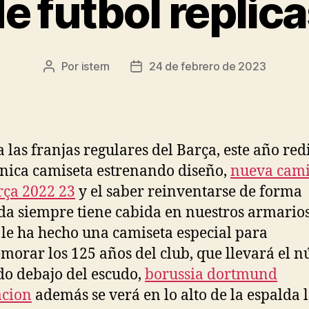
e futbol replic
Por
istern
24 de febrero de 2023
Autor
Fecha
de
de
la
la
entrada
entrada
a las franjas regulares del Barça, este año re
ónica camiseta estrenando diseño,
nueva cami
rça 2022 23
y el saber reinventarse de forma
da siempre tiene cabida en nuestros armarios
e ha hecho una camiseta especial para
orar los 125 años del club, que llevará el 
o debajo del escudo,
borussia dortmund
acion
además se verá en lo alto de la espalda 