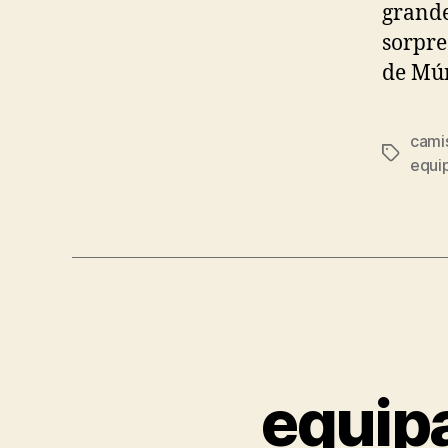
grande
sorpre
de Mún
cami
Etiqueta
equip
equipa