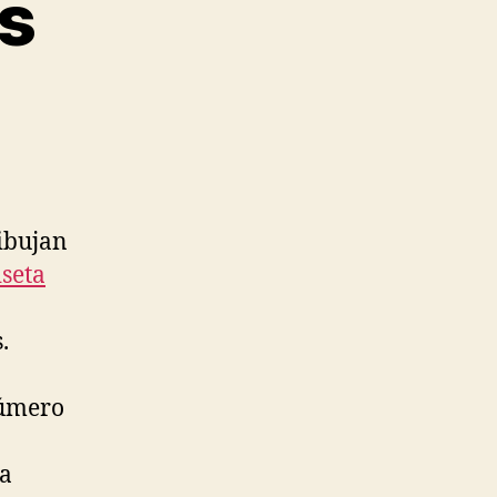
as
dibujan
seta
.
número
la