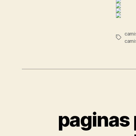
camis
Etiqueta
cami
paginas 