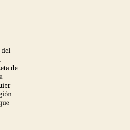
 del
l
seta de
a
uier
egión
 que