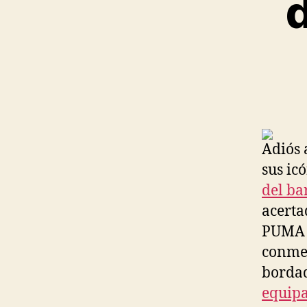
d
Adiós 
sus ic
del ba
acerta
PUMA l
conmem
bordad
equip