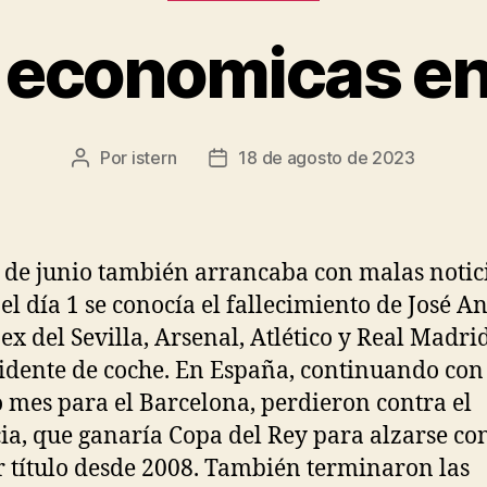
 economicas e
Por
istern
18 de agosto de 2023
Autor
Fecha
de
de
la
la
entrada
entrada
 de junio también arrancaba con malas notici
 el día 1 se conocía el fallecimiento de José A
 ex del Sevilla, Arsenal, Atlético y Real Madri
idente de coche. En España, continuando con 
o mes para el Barcelona, perdieron contra el
ia, que ganaría Copa del Rey para alzarse co
 título desde 2008. También terminaron las