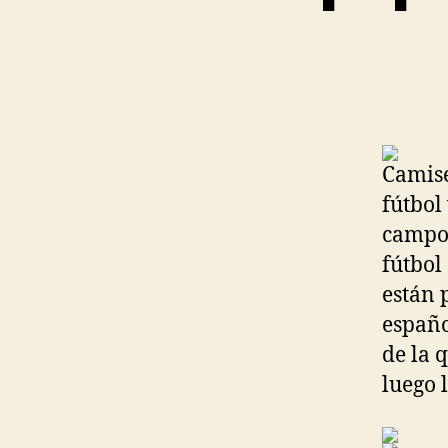
Camise
fútbol
campo.
fútbol
están 
españo
de la 
luego l