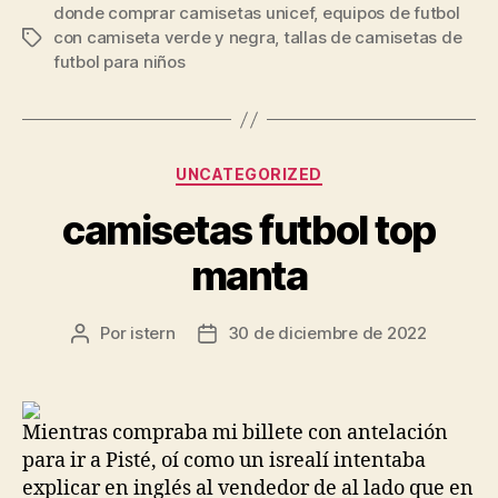
donde comprar camisetas unicef
,
equipos de futbol
con camiseta verde y negra
,
tallas de camisetas de
Etiquetas
futbol para niños
Categorías
UNCATEGORIZED
camisetas futbol top
manta
Por
istern
30 de diciembre de 2022
Autor
Fecha
de
de
la
la
entrada
entrada
Mientras compraba mi billete con antelación
para ir a Pisté, oí como un isrealí intentaba
explicar en inglés al vendedor de al lado que en