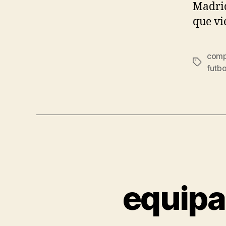
Madrid
que vie
compr
Etiqueta
futbo
equipac