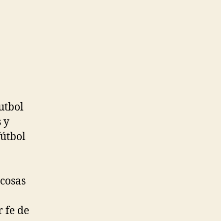
utbol
 y
fútbol
cosas
 fe de