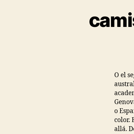
camis
O el s
austra
academ
Genova
o Espa
color.
allá. 