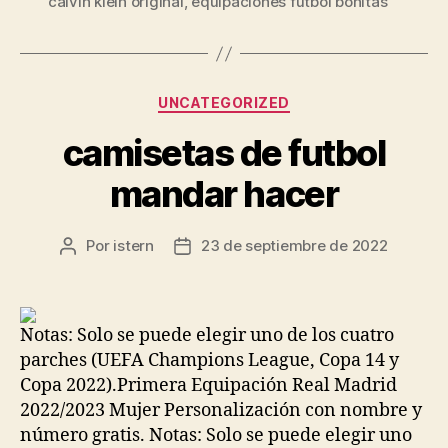
calvin klein original
,
equipaciones futbol bonitas
Categorías
UNCATEGORIZED
camisetas de futbol
mandar hacer
Por
istern
23 de septiembre de 2022
Autor
Fecha
de
de
la
la
entrada
entrada
Notas: Solo se puede elegir uno de los cuatro
parches (UEFA Champions League, Copa 14 y
Copa 2022).Primera Equipación Real Madrid
2022/2023 Mujer Personalización con nombre y
número gratis. Notas: Solo se puede elegir uno