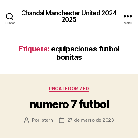
Chandal Manchester United 2024
2025
Buscar
Menú
Etiqueta:
equipaciones futbol
bonitas
Categorías
UNCATEGORIZED
numero 7 futbol
Por
istern
27 de marzo de 2023
Autor
Fecha
de
de
la
la