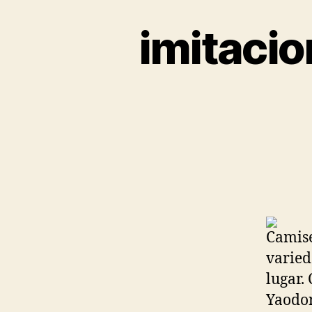
imitacio
Camise
varied
lugar.
Yaodon