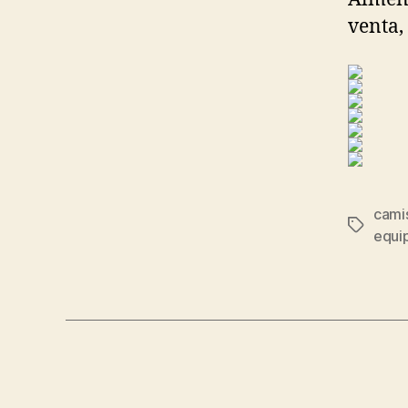
venta,
cami
Etiqueta
equip