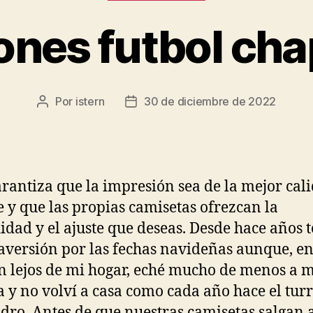
ones futbol ch
Por
istern
30 de diciembre de 2022
Autor
Fecha
de
de
la
la
entrada
entrada
arantiza que la impresión sea de la mejor cal
e y que las propias camisetas ofrezcan la
dad y el ajuste que deseas. Desde hace años 
 aversión por las fechas navideñas aunque, en
n lejos de mi hogar, eché mucho de menos a m
a y no volví a casa como cada año hace el tur
ro. Antes de que nuestras camisetas salgan a