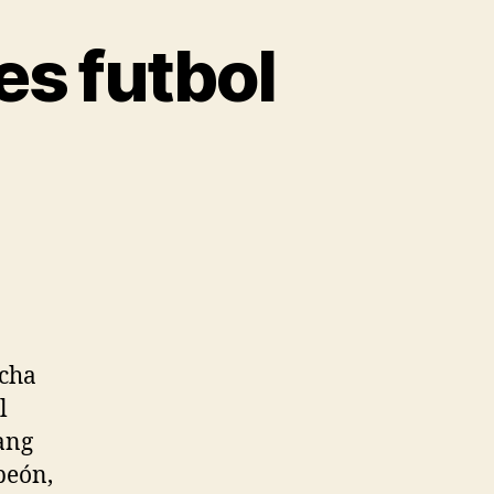
es futbol
ucha
l
ang
peón,