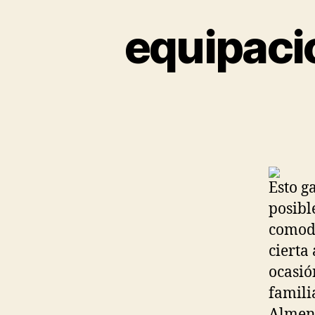
equipaci
Esto g
posibl
comodi
cierta
ocasió
famili
Almend