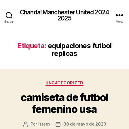
Chandal Manchester United 2024
2025
Buscar
Menú
Etiqueta:
equipaciones futbol
replicas
Categorías
UNCATEGORIZED
camiseta de futbol
femenino usa
Por
istern
30 de mayo de 2023
Autor
Fecha