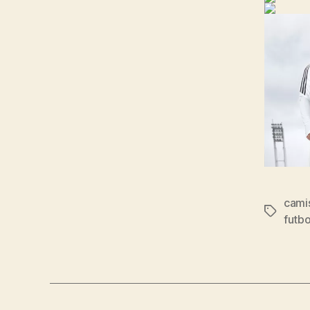
cami
Etiqueta
futbo