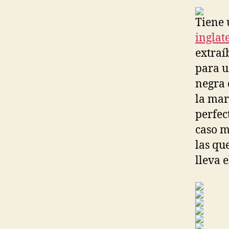
Tiene 
inglat
extraí
para u
negra 
la mar
perfec
caso m
las qu
lleva e