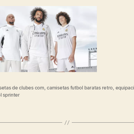
setas de clubes com
,
camisetas futbol baratas retro
,
equipac
s
l sprinter