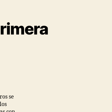
primera
ros se
los
cas con