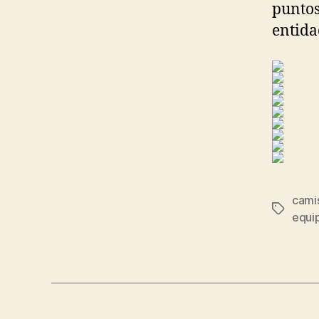
puntos
entida
cami
Etiqueta
equip