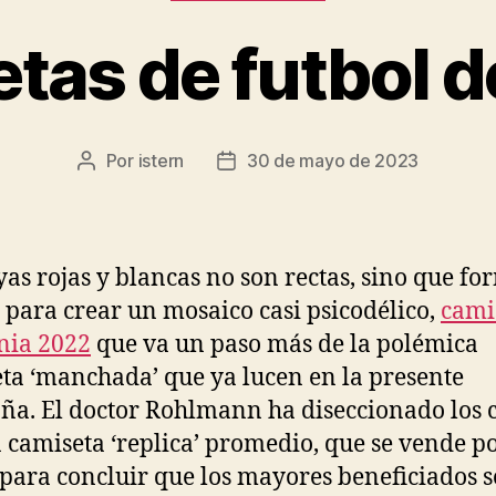
tas de futbol d
Por
istern
30 de mayo de 2023
Autor
Fecha
de
de
la
la
entrada
entrada
yas rojas y blancas no son rectas, sino que f
 para crear un mosaico casi psicodélico,
cami
nia 2022
que va un paso más de la polémica
ta ‘manchada’ que ya lucen en la presente
a. El doctor Rohlmann ha diseccionado los c
 camiseta ‘replica’ promedio, que se vende p
 para concluir que los mayores beneficiados s