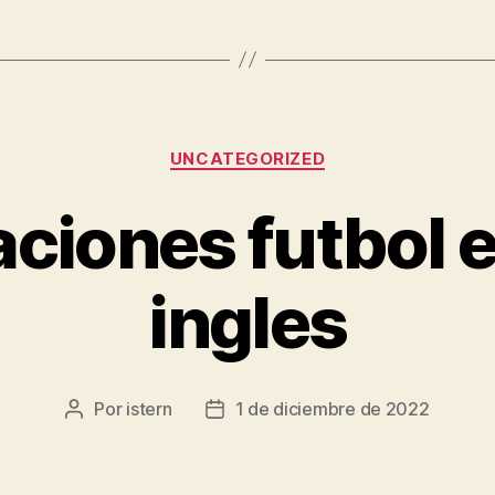
Categorías
UNCATEGORIZED
ciones futbol e
ingles
Por
istern
1 de diciembre de 2022
Autor
Fecha
de
de
la
la
entrada
entrada