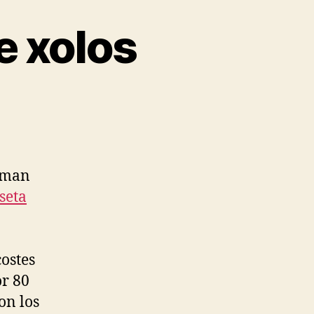
e xolos
orman
seta
ostes
or 80
on los