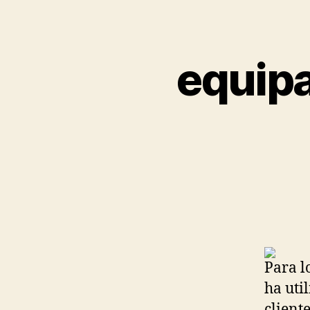
equipa
Para l
ha uti
client