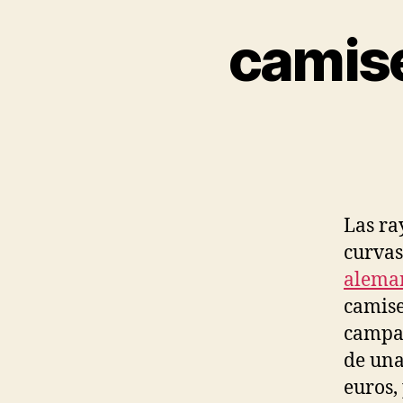
camise
Las ra
curvas
alema
camise
campañ
de una
euros,