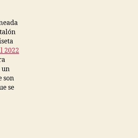
rneada
 talón
iseta
l 2022
ra
s un
e son
ue se