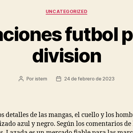
Categorías
UNCATEGORIZED
ciones futbol 
division
Por
istern
24 de febrero de 2023
Autor
Fecha
de
de
la
la
entrada
entrada
os detalles de las mangas, el cuello y los homb
lizado azul y negro. Según los comentarios de 
es, Lazada es un mercado fiable para las mar