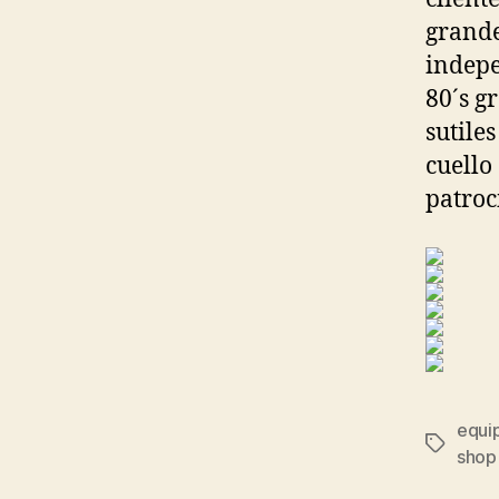
grande
indepe
80´s g
sutiles
cuello
patroc
equip
Etiqueta
shop