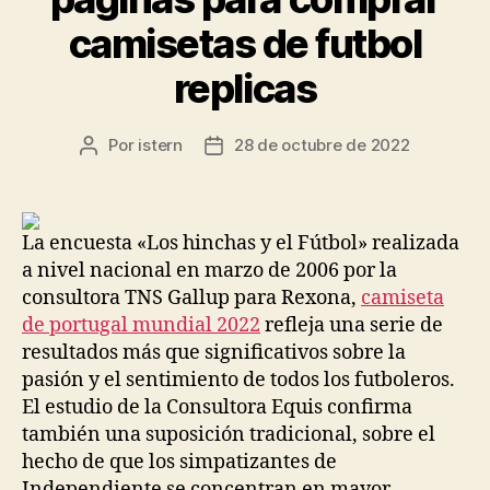
camisetas de futbol
replicas
Por
istern
28 de octubre de 2022
Autor
Fecha
de
de
la
la
entrada
entrada
La encuesta «Los hinchas y el Fútbol» realizada
a nivel nacional en marzo de 2006 por la
consultora TNS Gallup para Rexona,
camiseta
de portugal mundial 2022
refleja una serie de
resultados más que significativos sobre la
pasión y el sentimiento de todos los futboleros.
El estudio de la Consultora Equis confirma
también una suposición tradicional, sobre el
hecho de que los simpatizantes de
Independiente se concentran en mayor