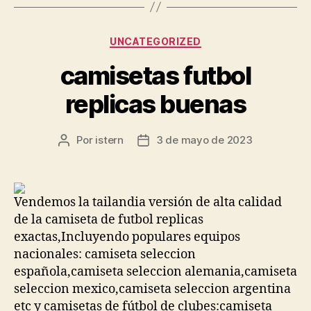
Categorías
UNCATEGORIZED
camisetas futbol
replicas buenas
Por
istern
3 de mayo de 2023
Autor
Fecha
de
de
la
la
entrada
entrada
Vendemos la tailandia versión de alta calidad
de la camiseta de futbol replicas
exactas,Incluyendo populares equipos
nacionales: camiseta seleccion
española,camiseta seleccion alemania,camiseta
seleccion mexico,camiseta seleccion argentina
etc y camisetas de fútbol de clubes:camiseta