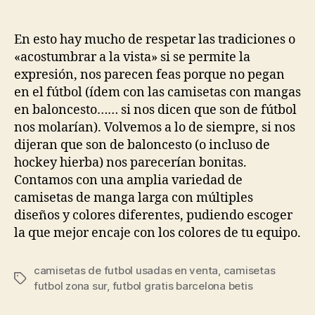
de
de
la
la
entrada
entrada
En esto hay mucho de respetar las tradiciones o
«acostumbrar a la vista» si se permite la
expresión, nos parecen feas porque no pegan
en el fútbol (ídem con las camisetas con mangas
en baloncesto…… si nos dicen que son de fútbol
nos molarían). Volvemos a lo de siempre, si nos
dijeran que son de baloncesto (o incluso de
hockey hierba) nos parecerían bonitas.
Contamos con una amplia variedad de
camisetas de manga larga con múltiples
diseños y colores diferentes, pudiendo escoger
la que mejor encaje con los colores de tu equipo.
camisetas de futbol usadas en venta
,
camisetas
Etiquetas
futbol zona sur
,
futbol gratis barcelona betis