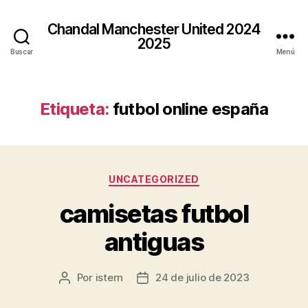
Chandal Manchester United 2024
2025
Buscar
Menú
Etiqueta:
futbol online españa
Categorías
UNCATEGORIZED
camisetas futbol
antiguas
Por
istern
24 de julio de 2023
Autor
Fecha
de
de