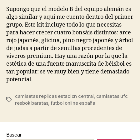
la
la
entrada
entrada
Supongo que el modelo B del equipo alemán es
algo similar y aquí me cuento dentro del primer
grupo. Este kit incluye todo lo que necesitas
para hacer crecer cuatro bonsáis distintos: arce
rojo japonés, glicina, pino negro japonés y árbol
de judas a partir de semillas procedentes de
viveros premium. Hay una razón por la que la
estética de una fuente manuscrita de béisbol es
tan popular: se ve muy bien y tiene demasiado
potencial.
camisetas replicas estacion central
,
camisetas ufc
Etiquetas
reebok baratas
,
futbol online españa
Buscar