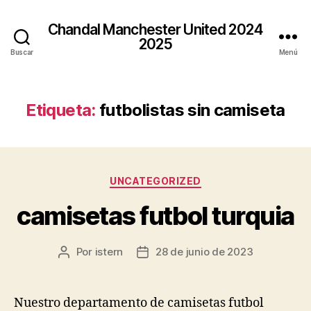
Chandal Manchester United 2024
2025
Buscar
Menú
Etiqueta:
futbolistas sin camiseta
Categorías
UNCATEGORIZED
camisetas futbol turquia
Por
istern
28 de junio de 2023
Autor
Fecha
de
de
la
la
entrada
entrada
Nuestro departamento de camisetas futbol