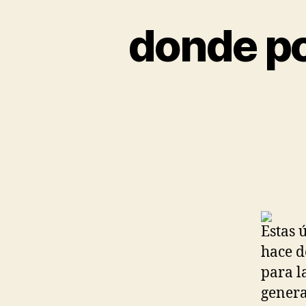
donde p
Estas 
hace d
para l
genera