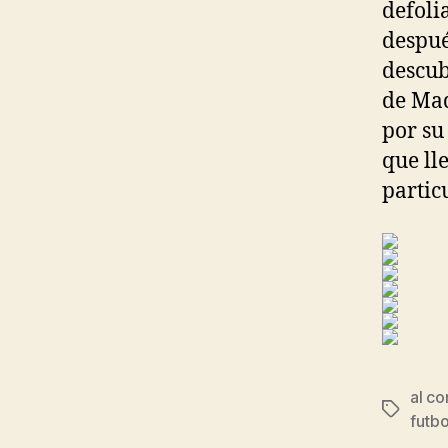
defoli
despué
descub
de Mad
por su
que ll
partic
al c
Etiqueta
futbo