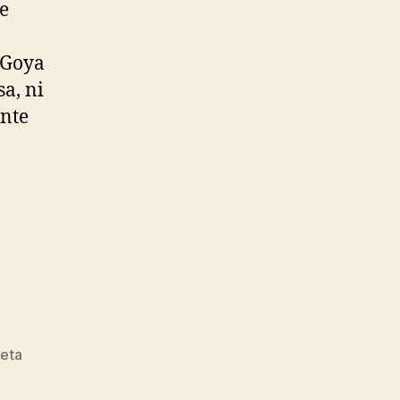
ce
 Goya
a, ni
ente
seta