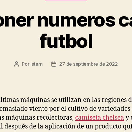
oner numeros c
futbol
Por
istern
27 de septiembre de 2022
Autor
Fecha
de
de
la
la
entrada
entrada
últimas máquinas se utilizan en las regiones 
emasiado viento por el cultivo de variedades
as máquinas recolectoras,
camiseta chelsea
y 
l después de la aplicación de un producto qu