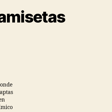
amisetas
donde
 aptas
en
ímico