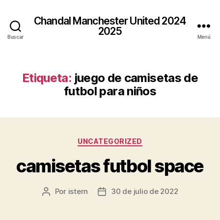
Chandal Manchester United 2024
2025
Buscar
Menú
Etiqueta:
juego de camisetas de
futbol para niños
Categorías
UNCATEGORIZED
camisetas futbol space
Por
istern
30 de julio de 2022
Autor
Fecha
de
de
la
la