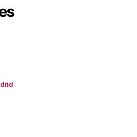
es
adrid