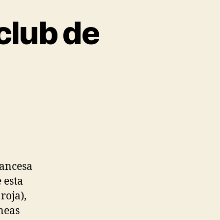
club de
rancesa
 esta
roja),
íneas