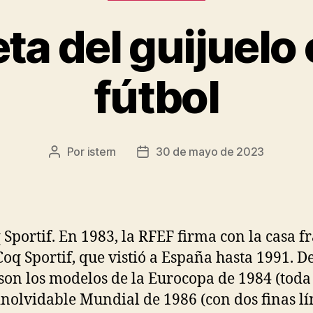
ta del guijuelo 
fútbol
Por
istern
30 de mayo de 2023
Autor
Fecha
de
de
la
la
entrada
entrada
 Sportif. En 1983, la RFEF firma con la casa f
Coq Sportif, que vistió a España hasta 1991. De
son los modelos de la Eurocopa de 1984 (toda 
 inolvidable Mundial de 1986 (con dos finas l