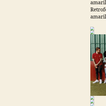
amaril
Retrof
amaril