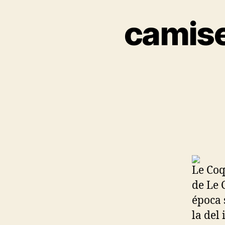
camise
Le Coq
de Le 
época 
la del