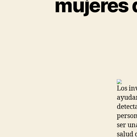
mujeres 
Los in
ayudar
detect
person
ser un
salud 