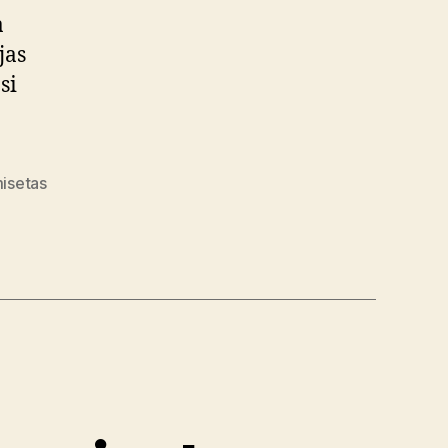
a
jas
si
isetas