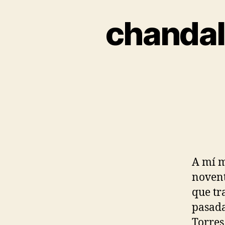
chandal
A mí m
novent
que tra
pasada
Torres