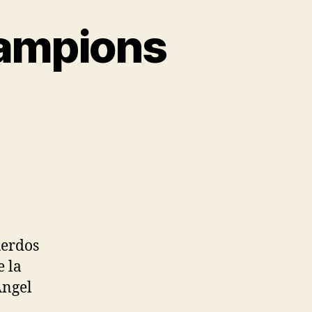
hampions
uerdos
e la
Ángel