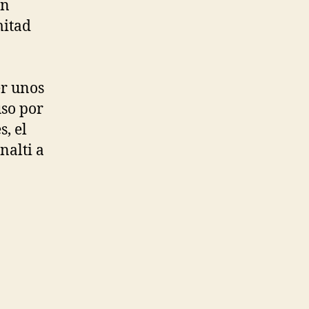
on
mitad
er unos
uso por
s, el
nalti a