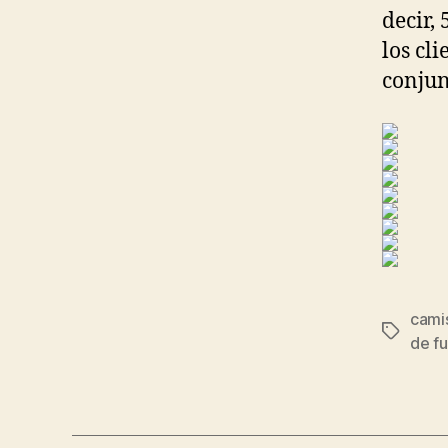
decir,
los cl
conjun
camis
Etiqueta
de fu