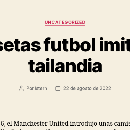
Categorías
UNCATEGORIZED
etas futbol imi
tailandia
Por
istern
22 de agosto de 2022
Autor
Fecha
de
de
la
la
entrada
entrada
6, el Manchester United introdujo unas cami