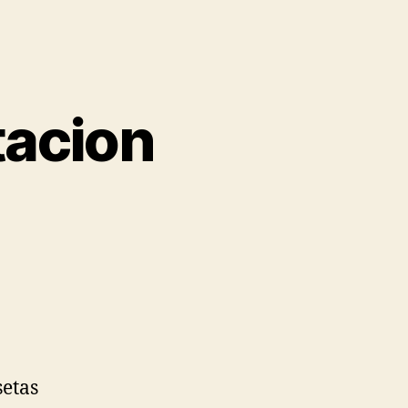
tacion
setas