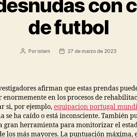
desnudas con 
de futbol
Por
istern
27 de marzo de 2023
Autor
Fecha
de
de
la
la
entrada
entrada
vestigadores afirman que estas prendas pued
 enormemente en los procesos de rehabilitac
ar si, por ejemplo,
equipacion portugal mundi
a se ha caído o está inconsciente. También 
a gran herramienta para monitorizar el esta
de los más mayores. La puntuación máxima, 