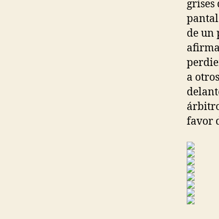
grises
pantal
de un 
afirma
perdie
a otro
delant
árbitr
favor 