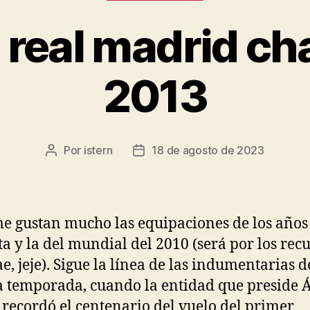
 real madrid c
2013
Por
istern
18 de agosto de 2023
Autor
Fecha
de
de
la
la
entrada
entrada
e gustan mucho las equipaciones de los años
a y la del mundial del 2010 (será por los rec
e, jeje). Sigue la línea de las indumentarias d
 temporada, cuando la entidad que preside 
 recordó el centenario del vuelo del primer