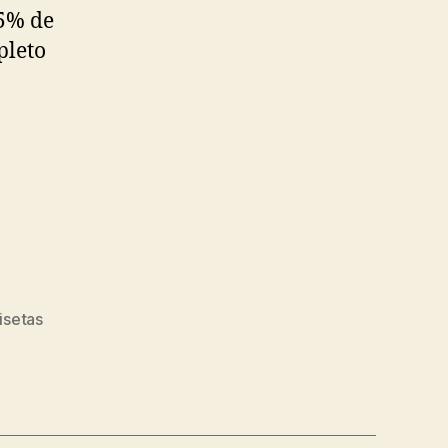
65% de
pleto
isetas