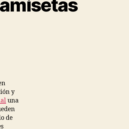
camisetas
en
ión y
al
una
pueden
do de
es