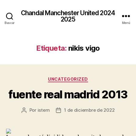
Chandal Manchester United 2024
2025
Buscar
Menú
Etiqueta:
nikis vigo
Categorías
UNCATEGORIZED
fuente real madrid 2013
Por
istern
1 de diciembre de 2022
Autor
Fecha
de
de
la
la
entrada
entrada