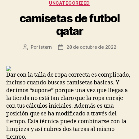
Categorías
UNCATEGORIZED
camisetas de futbol
qatar
Por
istern
28 de octubre de 2022
Autor
Fecha
de
de
la
la
entrada
entrada
Dar con la talla de ropa correcta es complicado,
incluso cuando buscas camisetas básicas. Y
decimos “supone” porque una vez que llegas a
la tienda no está tan claro que la ropa encaje
con tus cálculos iniciales. Además es una
posición que se ha modificado a través del
tiempo. Esta técnica puede combinarse con la
limpieza y así cubres dos tareas al mismo
tiempo.