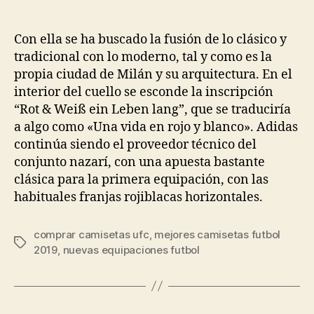
de
de
la
la
entrada
entrada
Con ella se ha buscado la fusión de lo clásico y
tradicional con lo moderno, tal y como es la
propia ciudad de Milán y su arquitectura. En el
interior del cuello se esconde la inscripción
“Rot & Weiß ein Leben lang”, que se traduciría
a algo como «Una vida en rojo y blanco». Adidas
continúa siendo el proveedor técnico del
conjunto nazarí, con una apuesta bastante
clásica para la primera equipación, con las
habituales franjas rojiblacas horizontales.
comprar camisetas ufc
,
mejores camisetas futbol
Etiquetas
2019
,
nuevas equipaciones futbol