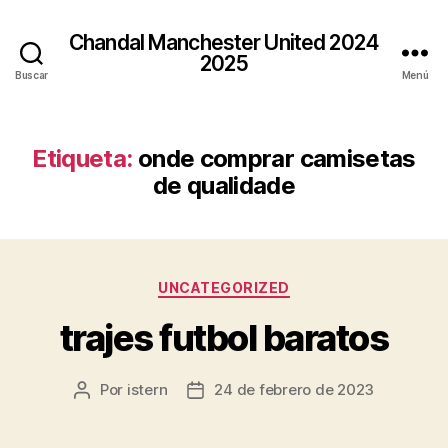
Chandal Manchester United 2024
2025
Buscar
Menú
Etiqueta:
onde comprar camisetas
de qualidade
Categorías
UNCATEGORIZED
trajes futbol baratos
Por
istern
24 de febrero de 2023
Autor
Fecha
de
de
la
la