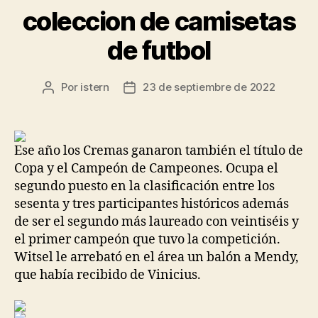
coleccion de camisetas
de futbol
Por
istern
23 de septiembre de 2022
Autor
Fecha
de
de
la
la
entrada
entrada
Ese año los Cremas ganaron también el título de
Copa y el Campeón de Campeones. Ocupa el
segundo puesto en la clasificación entre los
sesenta y tres participantes históricos además
de ser el segundo más laureado con veintiséis y
el primer campeón que tuvo la competición.
Witsel le arrebató en el área un balón a Mendy,
que había recibido de Vinicius.