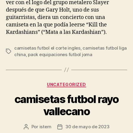
ver con el logo del grupo metalero Slayer
después de que Gary Holt, uno de sus
guitarristas, diera un concierto con una
camiseta en la que podía leerse “Kill the
Kardashians” (“Mata a las Kardashian”).
camisetas futbol el corte ingles
,
camisetas futbol liga
Etiquetas
china
,
pack equipaciones futbol joma
Categorías
UNCATEGORIZED
camisetas futbol rayo
vallecano
Por
istern
30 de mayo de 2023
Autor
Fecha