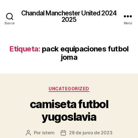
Chandal Manchester United 2024
2025
Buscar
Menú
Etiqueta:
pack equipaciones futbol
joma
Categorías
UNCATEGORIZED
camiseta futbol
yugoslavia
Por
istern
28 de junio de 2023
Autor
Fecha