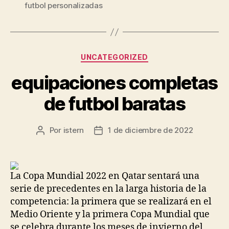
futbol personalizadas
Categorías
UNCATEGORIZED
equipaciones completas
de futbol baratas
Por
istern
1 de diciembre de 2022
Autor
Fecha
de
de
la
la
entrada
entrada
La Copa Mundial 2022 en Qatar sentará una
serie de precedentes en la larga historia de la
competencia: la primera que se realizará en el
Medio Oriente y la primera Copa Mundial que
se celebra durante los meses de invierno del