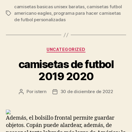
camisetas basicas unisex baratas
,
camisetas futbol
americano eagles
,
programa para hacer camisetas
Etiquetas
de futbol personalizadas
Categorías
UNCATEGORIZED
camisetas de futbol
2019 2020
Por
istern
30 de diciembre de 2022
Autor
Fecha
de
de
la
la
entrada
entrada
Además, el bolsillo frontal permite guardar
objetos. Copán puede alardear, además, de