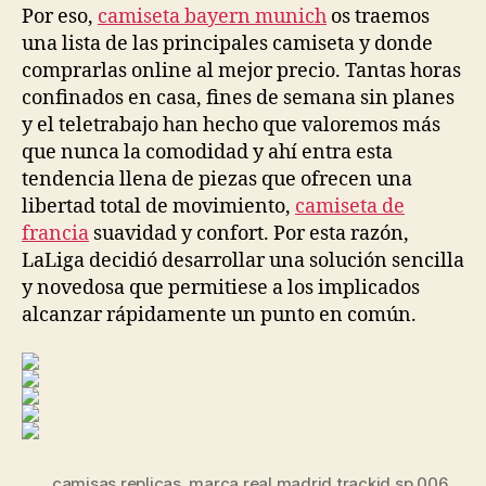
entrada
entrada
Por eso,
camiseta bayern munich
os traemos
una lista de las principales camiseta y donde
comprarlas online al mejor precio. Tantas horas
confinados en casa, fines de semana sin planes
y el teletrabajo han hecho que valoremos más
que nunca la comodidad y ahí entra esta
tendencia llena de piezas que ofrecen una
libertad total de movimiento,
camiseta de
francia
suavidad y confort. Por esta razón,
LaLiga decidió desarrollar una solución sencilla
y novedosa que permitiese a los implicados
alcanzar rápidamente un punto en común.
camisas replicas
,
marca real madrid trackid sp 006
,