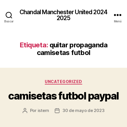
Chandal Manchester United 2024
2025
Buscar
Menú
Etiqueta:
quitar propaganda
camisetas futbol
Categorías
UNCATEGORIZED
camisetas futbol paypal
Por
istern
30 de mayo de 2023
Autor
Fecha
de
de
la
la