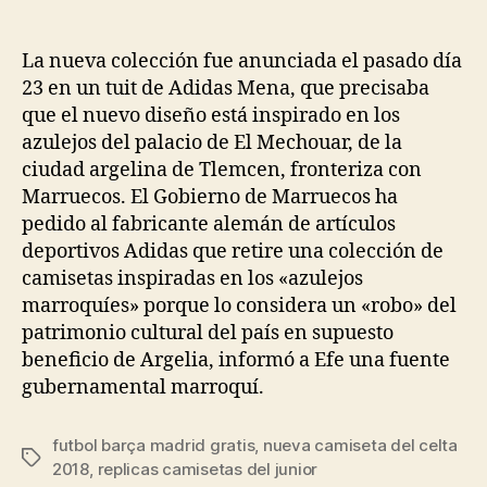
de
de
la
la
entrada
entrada
La nueva colección fue anunciada el pasado día
23 en un tuit de Adidas Mena, que precisaba
que el nuevo diseño está inspirado en los
azulejos del palacio de El Mechouar, de la
ciudad argelina de Tlemcen, fronteriza con
Marruecos. El Gobierno de Marruecos ha
pedido al fabricante alemán de artículos
deportivos Adidas que retire una colección de
camisetas inspiradas en los «azulejos
marroquíes» porque lo considera un «robo» del
patrimonio cultural del país en supuesto
beneficio de Argelia, informó a Efe una fuente
gubernamental marroquí.
futbol barça madrid gratis
,
nueva camiseta del celta
Etiquetas
2018
,
replicas camisetas del junior