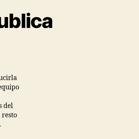
ublica
ucirla
 equipo
s del
 resto
.