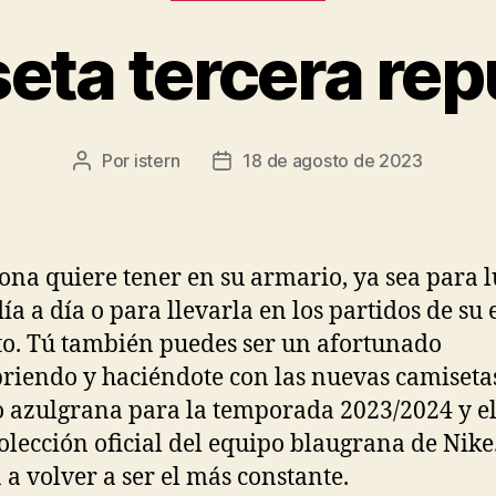
eta tercera rep
Por
istern
18 de agosto de 2023
Autor
Fecha
de
de
la
la
entrada
entrada
ona quiere tener en su armario, ya sea para l
día a día o para llevarla en los partidos de su
to. Tú también puedes ser un afortunado
riendo y haciéndote con las nuevas camiseta
 azulgrana para la temporada 2023/2024 y el
colección oficial del equipo blaugrana de Nike
a volver a ser el más constante.