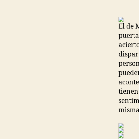
El de 
puerta
aciert
dispar
perso
pueden
aconte
tienen
sentim
mismas