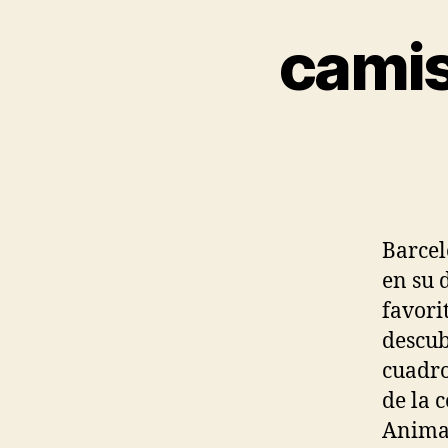
camis
Barcel
en su 
favori
descub
cuadro
de la 
Anima 