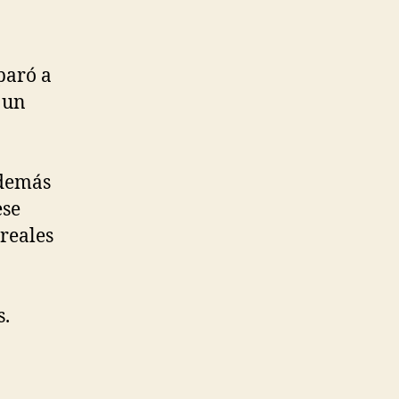
paró a
 un
demás
ese
 reales
s.