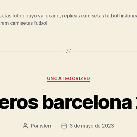
etas futbol rayo vallecano
,
replicas camisetas futbol historic
s
gram camisetas futbol
Categorías
UNCATEGORIZED
ros barcelona
Por
istern
3 de mayo de 2023
Autor
Fecha
de
de