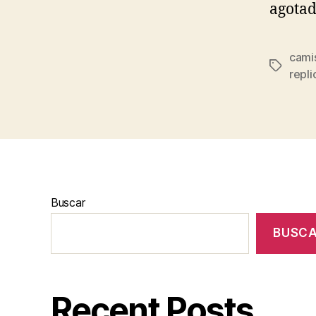
agotad
camis
Etiqueta
repli
Buscar
BUSC
Recent Posts