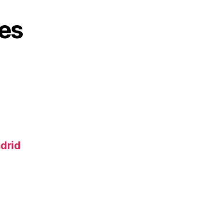
es
adrid