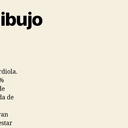
ibujo
rdiola.
5%
de
da de
ran
estar