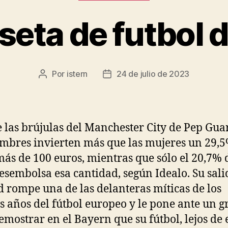
seta de futbol d
Por
istern
24 de julio de 2023
Autor
Fecha
de
de
la
la
entrada
entrada
 las brújulas del Manchester City de Pep Gua
mbres invierten más que las mujeres un 29,
más de 100 euros, mientras que sólo el 20,7% 
desembolsa esa cantidad, según Idealo. Su sali
d rompe una de las delanteras míticas de los
s años del fútbol europeo y le pone ante un g
demostrar en el Bayern que su fútbol, lejos de 