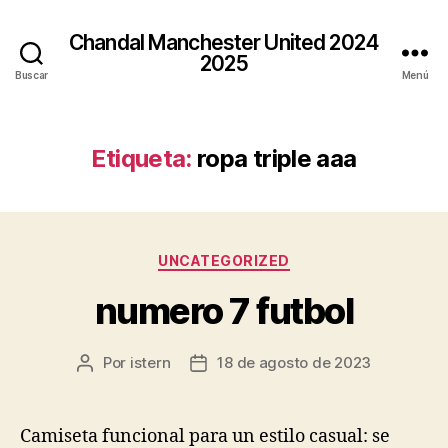
Chandal Manchester United 2024
2025
Buscar
Menú
Etiqueta:
ropa triple aaa
Categorías
UNCATEGORIZED
numero 7 futbol
Por
istern
18 de agosto de 2023
Autor
Fecha
de
de
la
la
entrada
entrada
Camiseta funcional para un estilo casual: se