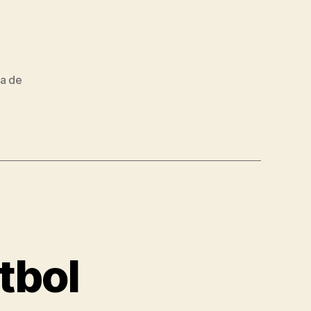
za de
tbol