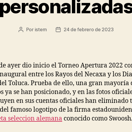
personalizada
Por
istern
24 de febrero de 2023
Autor
Fecha
de
de
la
la
entrada
entrada
 de ayer dio inicio el Torneo Apertura 2022 co
inaugural entre los Rayos del Necaxa y los Di
del Toluca. Prueba de ello, una gran mayoría 
s ya se han posicionado, y en las fotos oficial
buyen en sus cuentas oficiales han eliminado 
 del famoso logotipo de la firma estadouniden
ta seleccion alemana
conocido como Swoosh