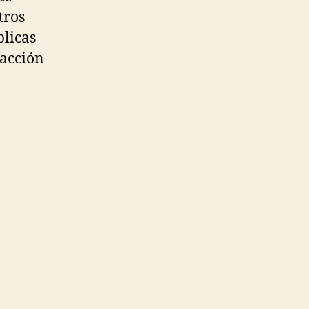
tros
plicas
facción