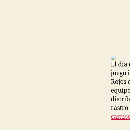
El día
juego 
Rojos 
equipo
distri
rastro
camise