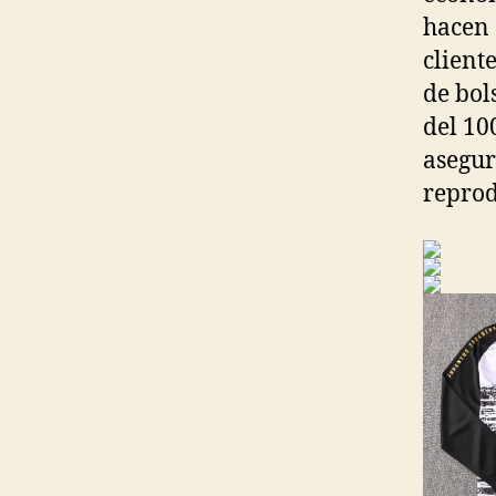
hacen 
client
de bol
del 10
asegur
reprod