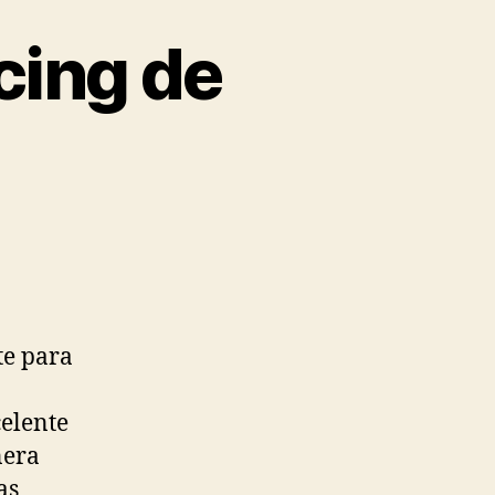
cing de
te para
celente
nera
as