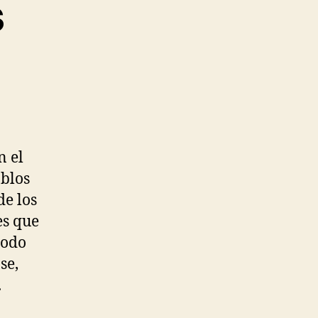
s
n el
ablos
de los
es que
todo
se,
.