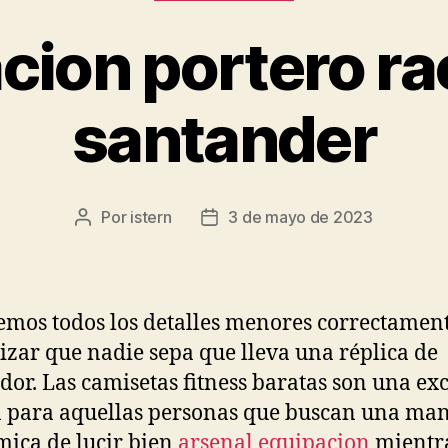
cion portero ra
santander
Por
istern
3 de mayo de 2023
Autor
Fecha
de
de
la
la
entrada
entrada
mos todos los detalles menores correctamen
izar que nadie sepa que lleva una réplica de
dor. Las camisetas fitness baratas son una ex
 para aquellas personas que buscan una ma
ica de lucir bien
arsenal equipacion
mientr