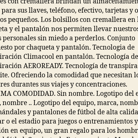
les con cremallera brindan un almacenamie
para sus llaves, teléfono, efectivo, tarjetas y 
los pequeños. Los bolsillos con cremallera en 
ta y el pantalón nos permiten llevar nuestro
s personales sin miedo a perderlos. Conjunto
sto por chaqueta y pantalón. Tecnologia de
iración Climacool en pantalón. Tecnología d
iración AEROREADY. Tecnología de transpira
ite. Ofreciendo la comodidad que necesitan l
res durantes sus viajes y concentraciones.
IMA COMODIDAD. Sin nombre. Logotipo del e
 nombre .. Logotipo del equipo, marca, nom
Chándales y pantalones de fútbol de alta calid
ar o el estadio para juegos o entrenamientos y
ión en equipo, un gran regalo para los homb