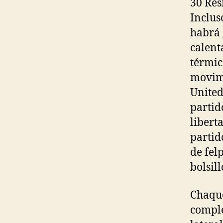
30 Res
Inclus
habrá 
calent
térmic
movimi
United
partid
libert
partid
de fel
bolsil
Chaque
comple