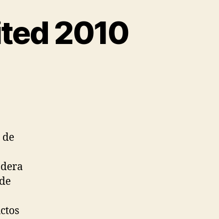
ited 2010
 de
adera
 de
ctos