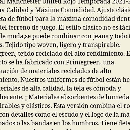
l Manchester United Rojo Temporada 2021-
 Calidad y Máxima Comodidad. Ajuste clási
ta de fútbol para la máxima comodidad dent
el terreno de juego. El estilo clásico no es fác
de moda,se puede combinar con jeans y todo 
s. Tejido tipo woven, ligero y transpirable.
reen, tejido reciclado del alto rendimiento. E
to se ha fabricado con Primegreen, una
ación de materiales reciclados de alto
iento. Nuestros uniformes de fútbol están h
eriales de alta calidad, la tela es cómoda y
herente, ¡ Materiales absorbentes de humeda
irables y elásticos. Esta versión combina el ro
con detalles como el escudo y el logo de la m
ados o las bandas en los hombros. Tiene deta