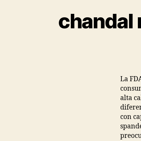
chandal 
La FDA
consum
alta c
difere
con ca
spande
preocu