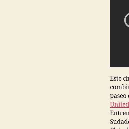
Este c
combin
paseo 
Unite
Entre
Sudade