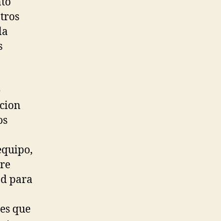
nto
otros
la
s
e
cion
os
quipo,
bre
ad para
res que