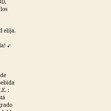
3D,
 los
 elija.
a! ➹
ede
bebida
E. :
stá
grado