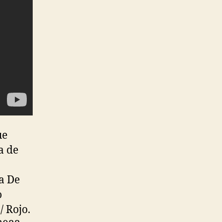
ue
a de
a De
o
/ Rojo.