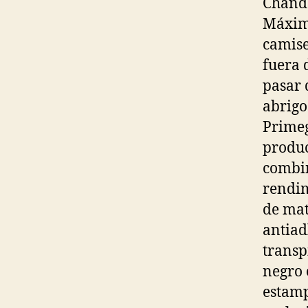
Chánda
Máxima
camise
fuera d
pasar 
abrigo
Primeg
produc
combin
rendim
de mat
antiad
transp
negro 
estamp