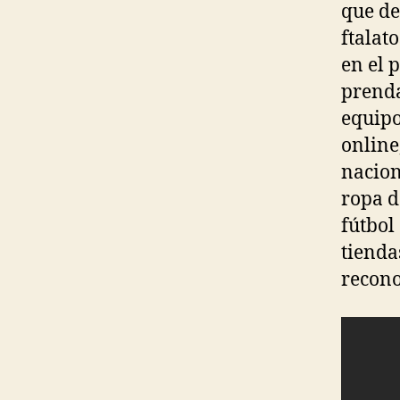
que de
ftalat
en el 
prenda
equipo
online
nacion
ropa d
fútbol
tienda
recono