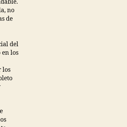
udable.
da, no
as de
ial del
 en los
 los
pleto
y
e
los