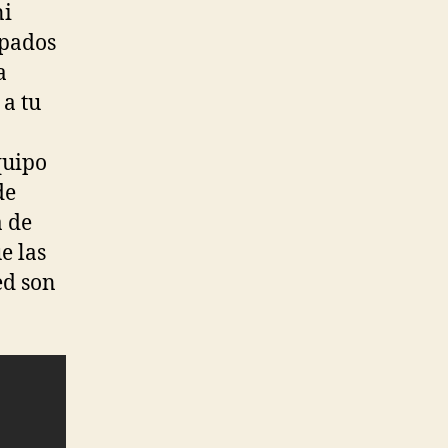
ni
mpados
a
a tu
quipo
de
a de
e las
ed son