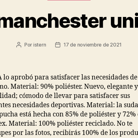
manchester un
Por
istern
17 de noviembre de 2021
Autor
Fecha
de
de
la
la
entrada
entrada
 lo aprobó para satisfacer las necesidades de
o. Material: 90% poliéster. Nuevo, elegante y
alidad; cómodo de llevar para satisfacer sus
ntes necesidades deportivas. Material: la sud
pucha está hecha con 85% de poliéster y 72%
x. Material: 100% poliéster reciclado. No te
pes por las fotos, recibirás 100% de los produ