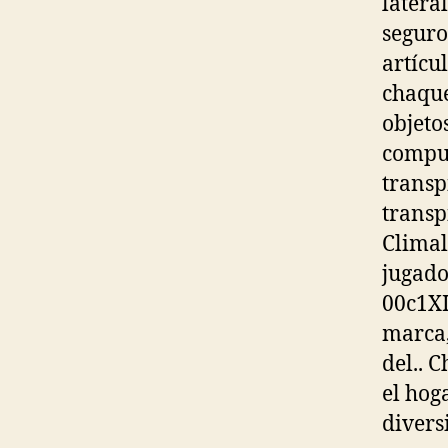
latera
seguro 
artícu
chaque
objeto
compue
transp
transp
Climal
jugado
00c1X
marca,
del.. 
el hog
divers