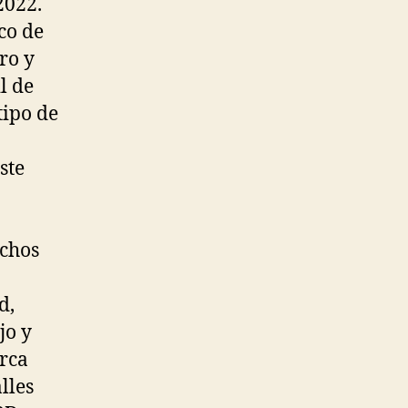
2022.
co de
ro y
il de
tipo de
ste
echos
d,
jo y
arca
lles