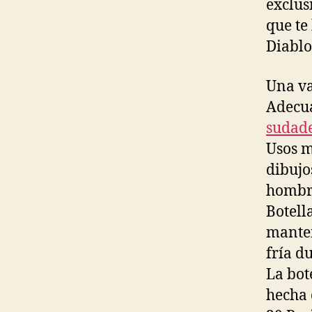
exclus
que te
Diablo
Una va
Adecua
sudade
Usos m
dibujo
hombre
Botell
manten
fría d
La bot
hecha 