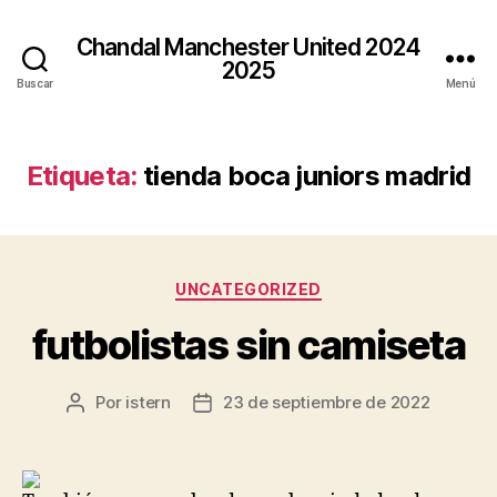
Chandal Manchester United 2024
2025
Buscar
Menú
Etiqueta:
tienda boca juniors madrid
Categorías
UNCATEGORIZED
futbolistas sin camiseta
Por
istern
23 de septiembre de 2022
Autor
Fecha
de
de
la
la
entrada
entrada