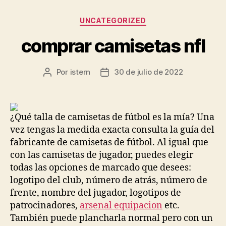
Categorías
UNCATEGORIZED
comprar camisetas nfl
Por
istern
30 de julio de 2022
Autor
Fecha
de
de
la
la
entrada
entrada
¿Qué talla de camisetas de fútbol es la mía? Una
vez tengas la medida exacta consulta la guía del
fabricante de camisetas de fútbol. Al igual que
con las camisetas de jugador, puedes elegir
todas las opciones de marcado que desees:
logotipo del club, número de atrás, número de
frente, nombre del jugador, logotipos de
patrocinadores,
arsenal equipacion
etc.
También puede plancharla normal pero con un