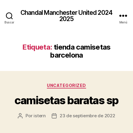
Chandal Manchester United 2024
2025
Buscar
Menú
Etiqueta:
tienda camisetas
barcelona
Categorías
UNCATEGORIZED
camisetas baratas sp
Por
istern
23 de septiembre de 2022
Autor
Fecha
de
de
la
la