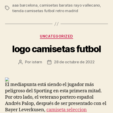
aaa barcelona
,
camisetas baratas rayo vallecano
,
Etiquetas
tienda camisetas futbol retro madrid
Categorías
UNCATEGORIZED
logo camisetas futbol
Por
istern
28 de octubre de 2022
Autor
Fecha
de
de
la
la
entrada
entrada
El mediapunta está siendo el jugador más
peligroso del Sporting en esta primera mitad.
Por otro lado, el veterano portero español
Andrés Palop, después de ser presentado con el
Bayer Leverkusen,
camiseta seleccion