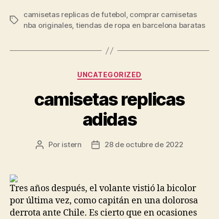
camisetas replicas de futebol
,
comprar camisetas
Etiquetas
nba originales
,
tiendas de ropa en barcelona baratas
Categorías
UNCATEGORIZED
camisetas replicas
adidas
Por
istern
28 de octubre de 2022
Autor
Fecha
de
de
la
la
entrada
entrada
Tres años después, el volante vistió la bicolor
por última vez, como capitán en una dolorosa
derrota ante Chile. Es cierto que en ocasiones