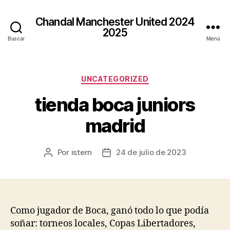
Chandal Manchester United 2024
2025
Buscar
Menú
Categorías
UNCATEGORIZED
tienda boca juniors
madrid
Por
istern
24 de julio de 2023
Autor
Fecha
de
de
la
la
entrada
entrada
Como jugador de Boca, ganó todo lo que podía
soñar: torneos locales, Copas Libertadores,