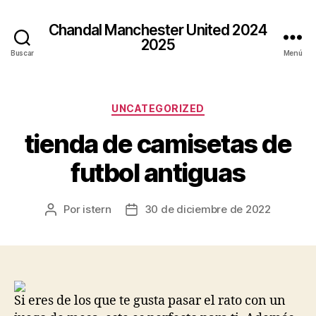
Chandal Manchester United 2024
2025
Buscar
Menú
Categorías
UNCATEGORIZED
tienda de camisetas de
futbol antiguas
Por
istern
30 de diciembre de 2022
Autor
Fecha
de
de
la
la
entrada
entrada
Si eres de los que te gusta pasar el rato con un