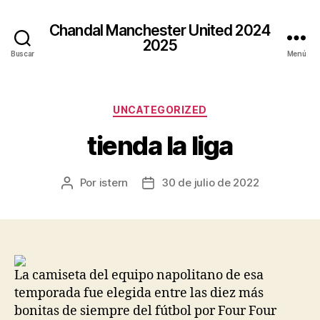
Chandal Manchester United 2024
2025
Buscar
Menú
Categorías
UNCATEGORIZED
tienda la liga
Por
istern
30 de julio de 2022
Autor
Fecha
de
de
la
la
entrada
entrada
La camiseta del equipo napolitano de esa
temporada fue elegida entre las diez más
bonitas de siempre del fútbol por Four Four