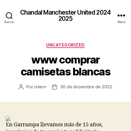
Chandal Manchester United 2024
2025
Buscar
Menú
Categorías
UNCATEGORIZED
www comprar
camisetas blancas
Por
istern
30 de diciembre de 2022
Autor
Fecha
de
de
la
la
entrada
entrada
En Garrampa llevamos más de 15 años,