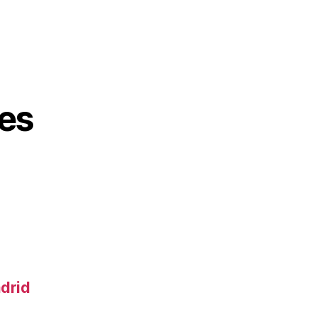
es
adrid