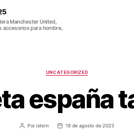
25
era Manchester United,
s accesorios para hombre,
Categorías
UNCATEGORIZED
ta españa ta
Por
istern
18 de agosto de 2023
Autor
Fecha
de
de