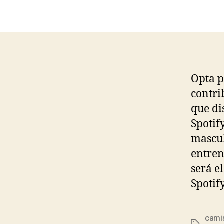
Opta p
contri
que di
Spotif
mascul
entren
será e
Spotif
cami