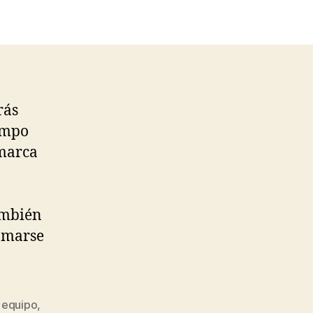
rás
empo
 marca
ambién
lamarse
 equipo
,