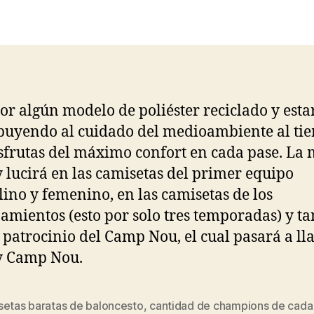
la
la
entrada
entrada
or algún modelo de poliéster reciclado y esta
buyendo al cuidado del medioambiente al ti
sfrutas del máximo confort en cada pase. La
y lucirá en las camisetas del primer equipo
ino y femenino, en las camisetas de los
amientos (esto por solo tres temporadas) y t
l patrocinio del Camp Nou, el cual pasará a l
y Camp Nou.
setas baratas de baloncesto
,
cantidad de champions de cada