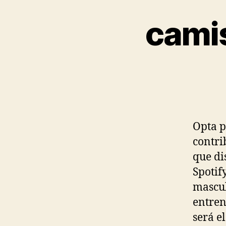
camis
Opta p
contri
que di
Spotif
mascul
entren
será e