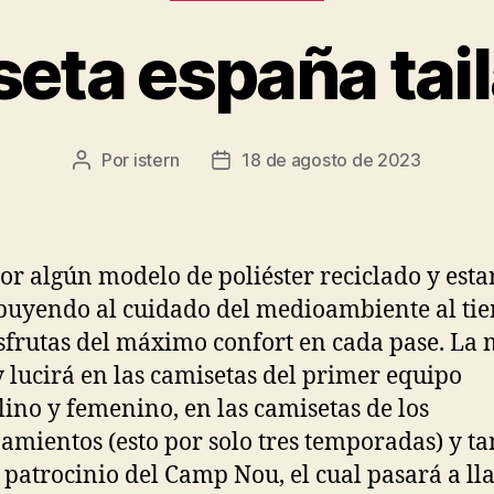
eta españa tai
Por
istern
18 de agosto de 2023
Autor
Fecha
de
de
la
la
entrada
entrada
or algún modelo de poliéster reciclado y esta
buyendo al cuidado del medioambiente al ti
sfrutas del máximo confort en cada pase. La
y lucirá en las camisetas del primer equipo
ino y femenino, en las camisetas de los
amientos (esto por solo tres temporadas) y t
l patrocinio del Camp Nou, el cual pasará a l