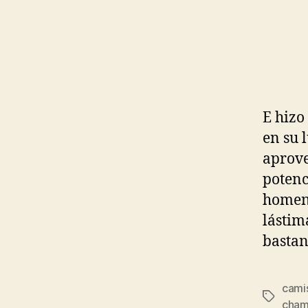
E hizo
en su 
aprove
potenc
homena
lástim
bastan
camis
Etiqueta
cham