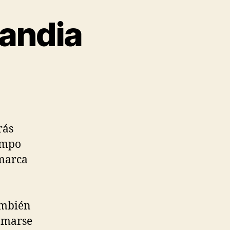
landia
rás
empo
 marca
ambién
lamarse