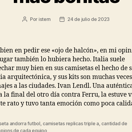
Por
istern
24 de julio de 2023
Autor
Fecha
de
de
la
la
entrada
entrada
 bien en pedir ese «ojo de halcón», en mi opin
lugar también lo hubiera hecho. Italia suele
char muy bien en sus camisetas el hecho de 
ia arquitectónica, y sus kits son muchas veces
jes a las ciudades. Ivan Lendl. Una auténtic
a la final del otro día contra Ferru, la estuve 
te rato y tuvo tanta emoción como poca calid
eta andorra futbol
,
camisetas replicas triple a
,
cantidad de
s
pions de cada equipo