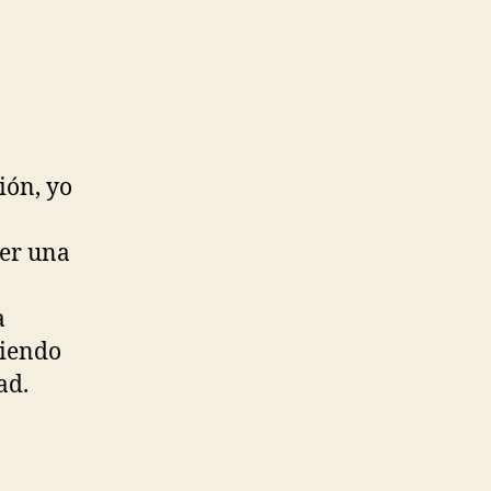
ión, yo
ser una
a
viendo
ad.