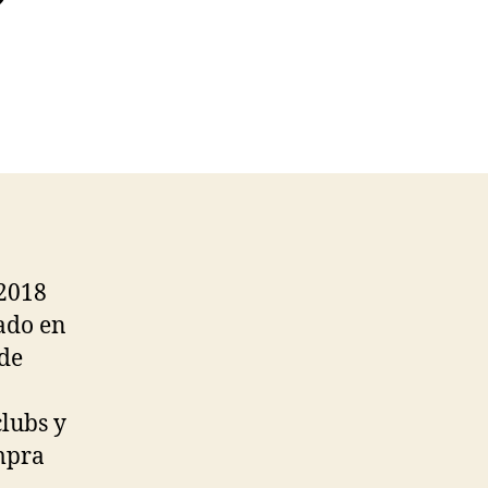
 2018
ado en
nde
clubs y
ompra