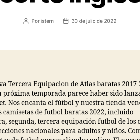
Por
istern
30 de julio de 2022
Autor
Fecha
de
de
la
la
entrada
entrada
va Tercera Equipacion de Atlas baratas 2017
a próxima temporada parece haber sido lanz
et. Nos encanta el fútbol y nuestra tienda ve
 camisetas de futbol baratas 2022, incluido
a, segunda, tercera equipación futbol de los 
lecciones nacionales para adultos y niños. C