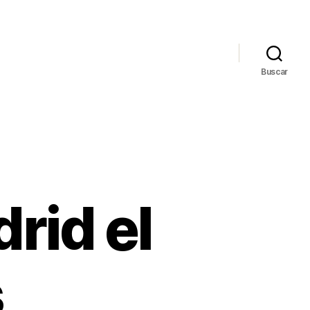
Buscar
rid el
s