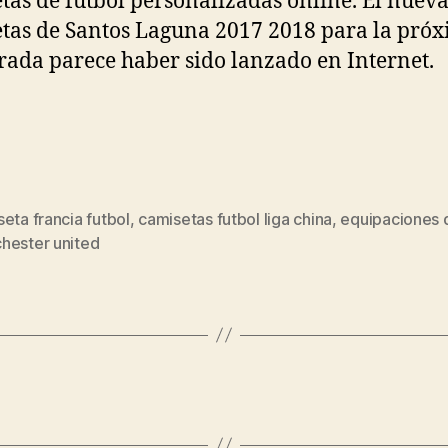
tas de futbol personalizadas online. El nuev
tas de Santos Laguna 2017 2018 para la pró
ada parece haber sido lanzado en Internet.
eta francia futbol
,
camisetas futbol liga china
,
equipaciones 
s
hester united