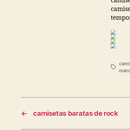
camise
camise
tempor
camis
Etiqueta
manc
←
camisetas baratas de rock