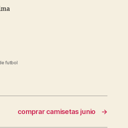
a
xima
de futbol
comprar camisetas junio
→