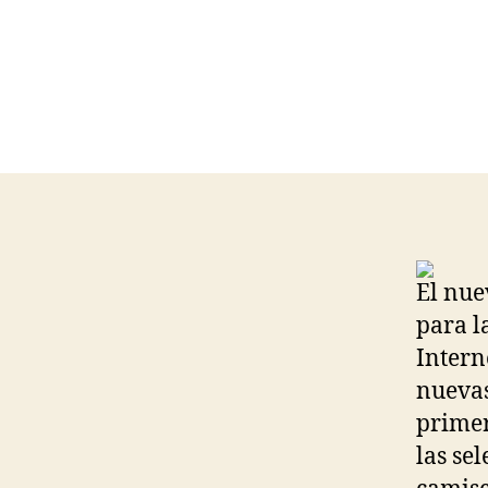
El nue
para l
Intern
nuevas
primer
las se