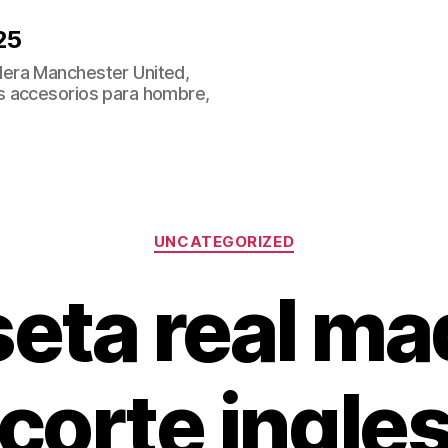
25
era Manchester United,
s accesorios para hombre,
Categorías
UNCATEGORIZED
eta real mad
corte ingle