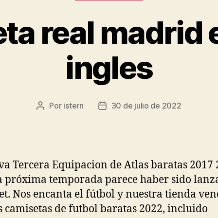
ta real madrid e
ingles
Por
istern
30 de julio de 2022
Autor
Fecha
de
de
la
la
entrada
entrada
va Tercera Equipacion de Atlas baratas 2017
a próxima temporada parece haber sido lanz
et. Nos encanta el fútbol y nuestra tienda ve
 camisetas de futbol baratas 2022, incluido