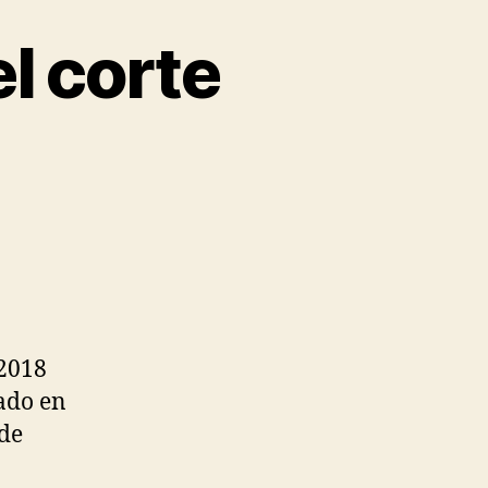
l corte
 2018
ado en
nde