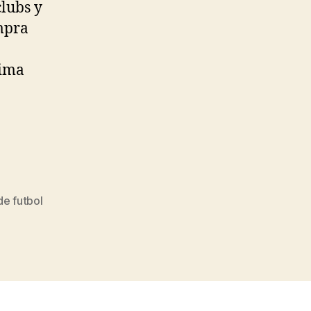
clubs y
ompra
a
xima
de futbol