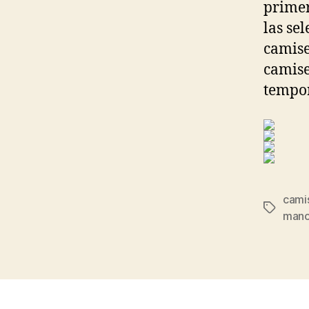
primer
las se
camise
camise
tempor
camis
Etiqueta
manc