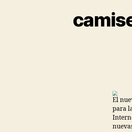
camise
El nue
para l
Intern
nuevas