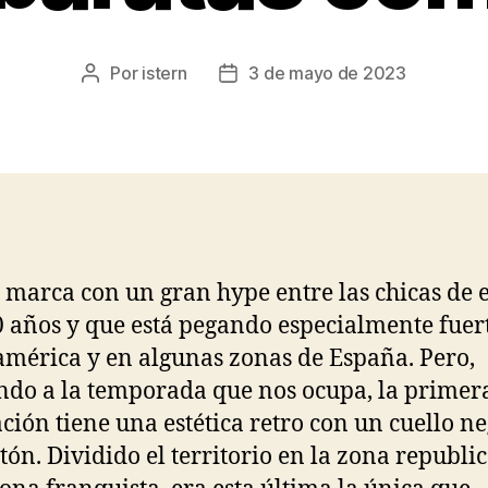
Por
istern
3 de mayo de 2023
Autor
Fecha
de
de
la
la
entrada
entrada
 marca con un gran hype entre las chicas de 
0 años y que está pegando especialmente fuer
américa y en algunas zonas de España. Pero,
ndo a la temporada que nos ocupa, la primer
ción tiene una estética retro con un cuello n
tón. Dividido el territorio en la zona republi