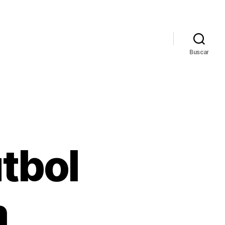
Buscar
tbol
m