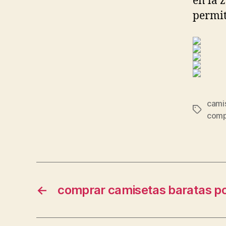
en la 
permit
cami
Etiqueta
comp
←
comprar camisetas baratas po