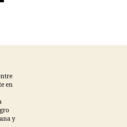
entre
te en
a
egro
cana y