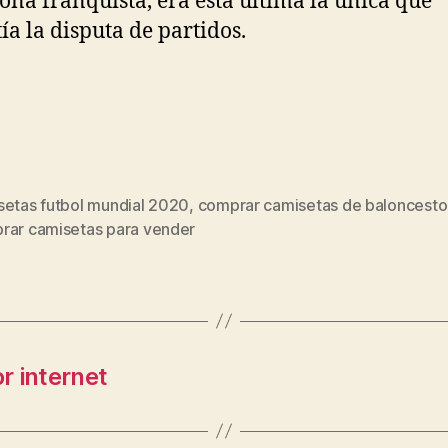
zona franquista, era esta última la única que
ía la disputa de partidos.
setas futbol mundial 2020
,
comprar camisetas de baloncesto
s
rar camisetas para vender
r internet